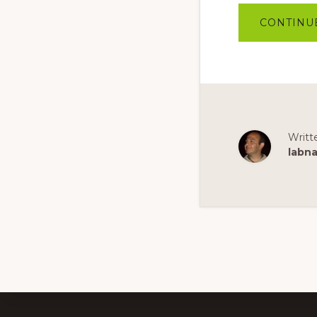
CONTINU
Writt
labn