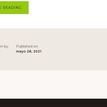
ACERCA
E READING
DE
OFERTAS
DE
TRABAJOS
DE
TESIS
Y
PRÁCTICAS
EN
LABNA
en by:
Published on:
a
mayo 28, 2021