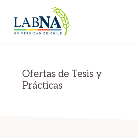
Saltar
Saltar
a
al
la
contenido
navegación
principal
LABNA
LABNA
principal
Ofertas de Tesis y
Prácticas